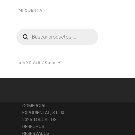
RID
Condi
420
ciones
MI CUENTA
606
de
Comp
ra
Búsqueda
de
productos
Polític
a de
cambi
os y
0 ARTÍCULOS
0,00 €
devolu
ciones
COMERCIAL
EXPORIENTAL, S.L. ©
2025 TODOS LOS
DERECHOS
RESERVADOS.