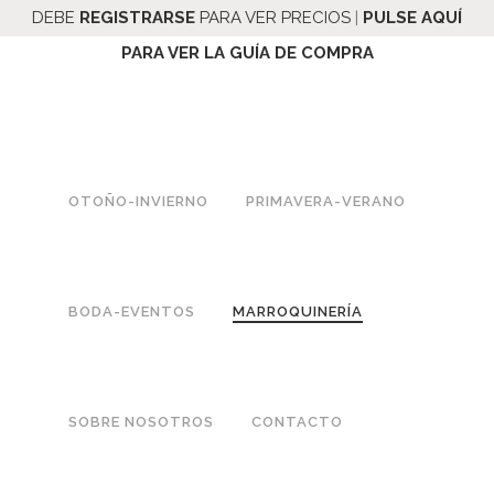
DEBE
REGISTRARSE
PARA VER PRECIOS
|
PULSE
AQUÍ
PARA VER LA GUÍA DE COMPRA
OTROS
OTOÑO-INVIERNO
PRIMAVERA-VERANO
Home
|
Catálogo
|
Marroquinería y Papelería
|
Otros Complementos
BODA-EVENTOS
MARROQUINERÍA
TÉR
TIEN
TEL
MIN
DA
ÉFO
SOBRE NOSOTROS
CONTACTO
OS
ONLI
LEG
NE
NO
ALES
MAD
916