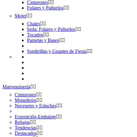
Cinturones
Fulares y Pañuelos
Mujer
Chales
Seda: Fulares y Pañuelos
Tocados
Pamelas y Bases
Sombrillas y Guantes de Fiesta
Marroquinería
Cinturones
Monederos
Neceseres y Estuches
Exposición-Embalaje
Rebajas
Tendencias
Destacados