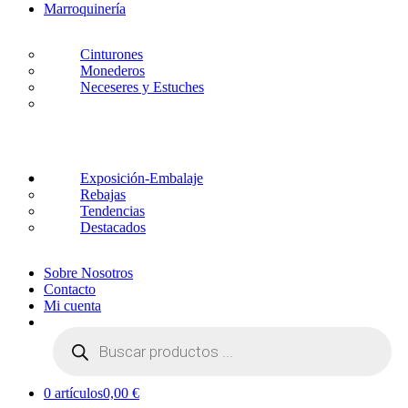
Marroquinería
Cinturones
Monederos
Neceseres y Estuches
Exposición-Embalaje
Rebajas
Tendencias
Destacados
Sobre Nosotros
Contacto
Mi cuenta
Búsqueda
de
productos
0 artículos
0,00 €