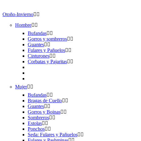
Otoño-Invierno
Hombre
Bufandas
Gorros y sombreros
Guantes
Fulares y Pañuelos
Cinturones
Corbatas y Pajaritas
Mujer
Bufandas
Bragas de Cuello
Guantes
Gorros y Boinas
Sombreros
Estolas
Ponchos
Seda: Fulares y Pañuelos
Fulares y Pashminas