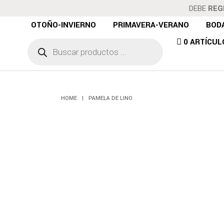
DEBE
REG
OTOÑO-INVIERNO
PRIMAVERA-VERANO
BOD
Búsqueda
0 ARTÍCUL
de
P
productos
HOME
|
PAMELA DE LINO