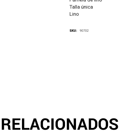
Talla única
Lino
SKU:
90702
 RELACIONADOS