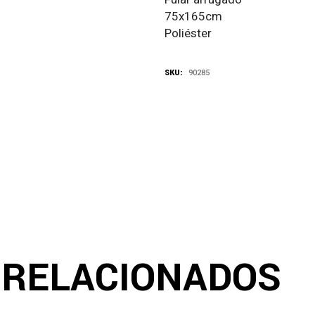
75x165cm
Poliéster
SKU:
90285
 RELACIONADOS