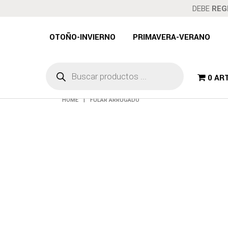
DEBE
REG
OTOÑO-INVIERNO
PRIMAVERA-VERANO
F
Búsqueda
de
0 AR
productos
HOME
|
FULAR ARRUGADO