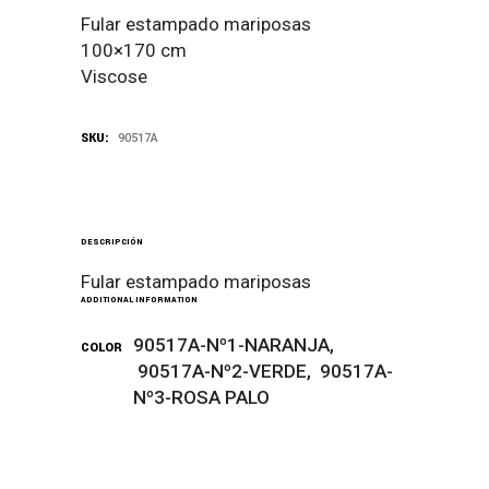
Fular estampado mariposas
100×170 cm
Viscose
SKU:
90517A
DESCRIPCIÓN
Fular estampado mariposas
ADDITIONAL INFORMATION
90517A-Nº1-NARANJA,
COLOR
90517A-Nº2-VERDE, 90517A-
Nº3-ROSA PALO