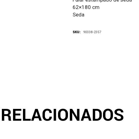
62×180 cm
Seda
SKU:
90338-2357
 RELACIONADOS