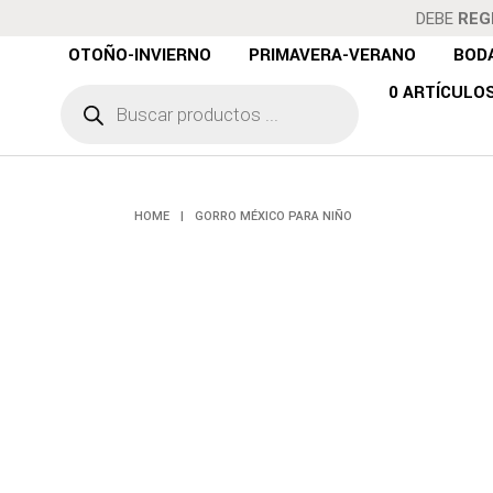
DEBE
REG
OTOÑO-INVIERNO
PRIMAVERA-VERANO
BOD
Búsqueda
0 ARTÍCULO
de
GORRO
productos
HOME
|
GORRO MÉXICO PARA NIÑO