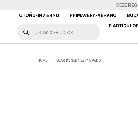
DEBE
REG
OTOÑO-INVIERNO
PRIMAVERA-VERANO
BOD
Búsqueda
0 ARTÍCULO
de
FULAR 
productos
HOME
|
FULAR DE SEDA ESTAMPADO