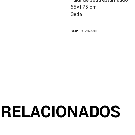
65×175 cm
Seda
SKU:
90726-5810
 RELACIONADOS