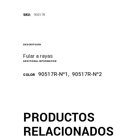
SKU:
90517R
DESCRIPCIÓN
Fular a rayas
ADDITIONAL INFORMATION
90517R-Nº1, 90517R-Nº2
COLOR
PRODUCTOS
RELACIONADOS