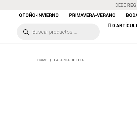
DEBE
REG
OTOÑO-INVIERNO
PRIMAVERA-VERANO
BOD
Búsqueda
0 ARTÍCUL
de
PA
productos
HOME
|
PAJARITA DE TELA