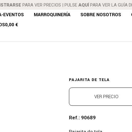
ISTRARSE
PARA VER PRECIOS
|
PULSE
AQUÍ
PARA VER LA GUÍA 
A-EVENTOS
MARROQUINERÍA
SOBRE NOSOTROS
OS
0,00 €
JARITA DE T
PAJARITA DE TELA
VER PRECIO
Ref.: 90689
Pajarita de tela