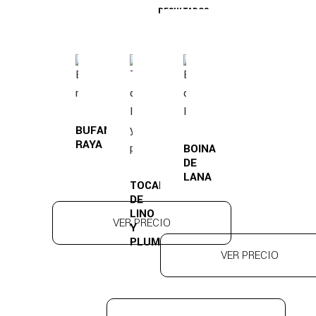
RESULTADOS
BUFANDA
RAYA
BOINA
DE
LANA
TOCADO
DE
LINO
VER PRECIO
Y
PLUMA
VER PRECIO